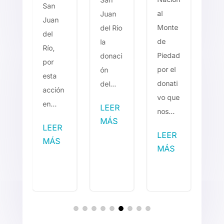
ic
San
al
al
Juan
or
Juan
Monte
Mo
del Rio
r..
del
de
de
la
Río,
Piedad
Pi
donaci
por
por el
por
ón
ER
esta
donati
do
del...
S
acción
vo que
vo
en...
LEER
nos...
nos
MÁS
LEER
LEER
L
MÁS
MÁS
M