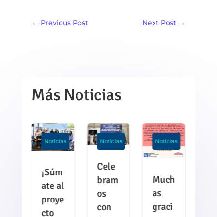
←
Previous Post
Next Post
→
Más Noticias
icias
Noticias
Noticias
Noticias
No
Cele
dr
¡Súm
Much
¡
bram
s
ate al
as
h
os
n
proye
graci
gr
con
us
cto