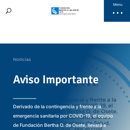
Fundación Bertha
Menu
Productos
Noticias
Galería
Videos
Noticias
Dona Aquí
ES
Aviso Importante
Derivado de la contingencia y frente a la
emergencia sanitaria por COVID-19, el equipo
de Fundación Bertha O. de Osete, llevará a