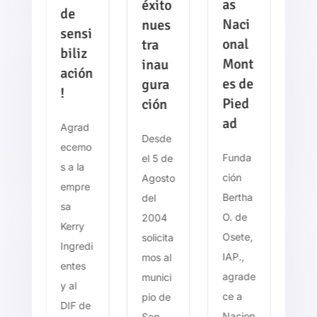
as
as
éxito
de
Naci
N
nues
sensi
onal
on
tra
re
biliz
Mont
M
inau
ación
es de
e 
gura
rn
!
Pied
Pi
ción
ad
ad
tr
Agrad
Desde
ecemo
Funda
Fu
el 5 de
ero
s a la
ción
ci
Agosto
ade
empre
Bertha
Be
del
ent
sa
O. de
O.
2004
Kerry
Osete,
Os
solicita
b
Ingredi
IAP.,
IAP
mos al
entes
agrade
ag
munici
cia
y al
ce a
ce
pio de
DIF de
Nacion
Na
San