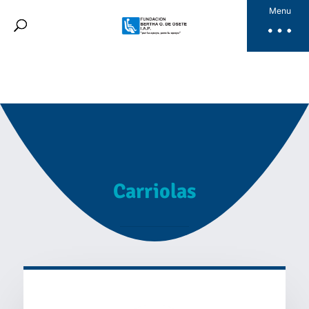
Fundación Bertha
Menu
Productos
Noticias
Galería
Videos
Dona Aquí
ES
Carriolas