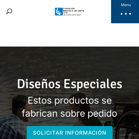
Fundación Bertha
Menu
Productos
Noticias
Galería
Videos
Dona Aquí
ES
Diseños Especiales
Estos productos se
fabrican sobre pedido
SOLICITAR INFORMACIÓN