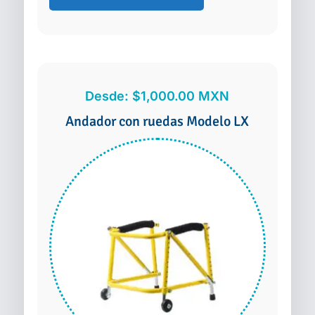
con
opciones
calzón
se
cantidad
pueden
elegir
en
Desde:
$
1,000.00
MXN
la
Andador con ruedas Modelo LX
página
de
producto