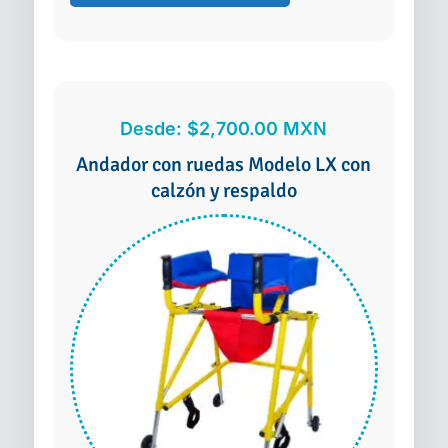
con
respaldo
talla
grande
cantidad
Desde:
$
2,700.00
MXN
Andador con ruedas Modelo LX con
calzón y respaldo