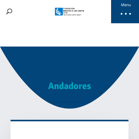
Fundación Bertha
Menu
Productos
Noticias
Galería
Videos
Dona Aquí
ES
Andadores