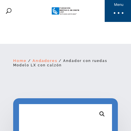
Fundación Bertha
Menu
Productos
Noticias
Galería
Videos
Dona Aquí
Home
Andadores
/
/ Andador con ruedas
Modelo LX con calzón
ES