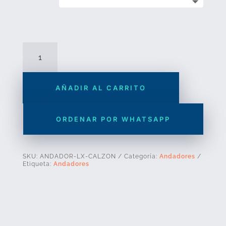
Andador
con
ruedas
AÑADIR AL CARRITO
Modelo
LX
con
ORDENAR POR WHATSAPP
calzón
cantidad
SKU:
ANDADOR-LX-CALZON
Categoría:
Andadores
Etiqueta:
Andadores