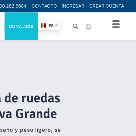
00 282 6684
CONTACTO
INGRESAR
CREAR CUENTA
DONA AQUÍ
ES
a de ruedas
iva Grande
iseño y peso ligero, se