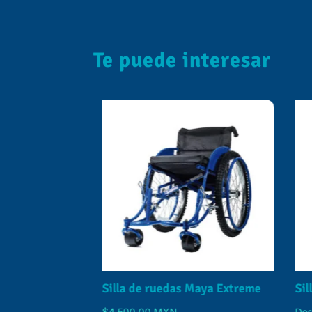
Te puede interesar
tiva Grande
Silla de ruedas Maya Extreme
Sill
$
4,500.00
MXN
Desd