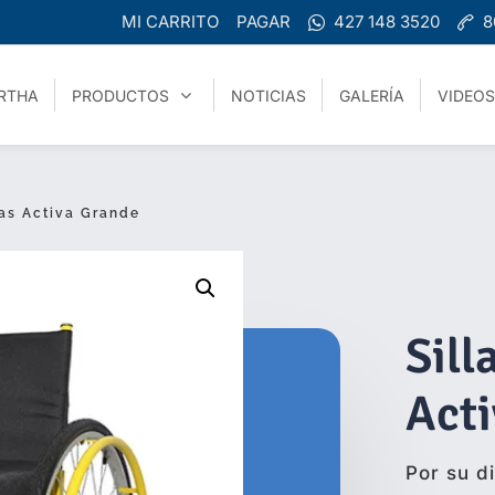
MI CARRITO
PAGAR
427 148 3520
8
RTHA
PRODUCTOS
NOTICIAS
GALERÍA
VIDEOS
as Activa Grande
Sill
Act
Por su d