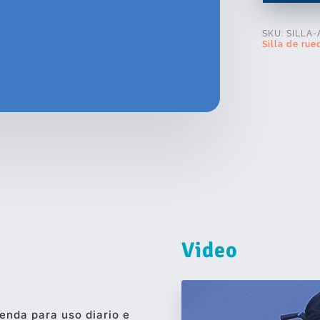
SKU:
SILLA-
Silla de rue
Video
ienda para uso diario e