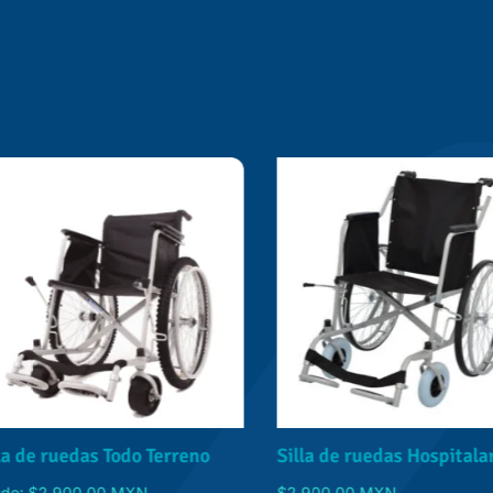
a de ruedas Todo Terreno
Silla de ruedas Hospitalari
e:
$
2,900.00
MXN
$
2,900.00
MXN