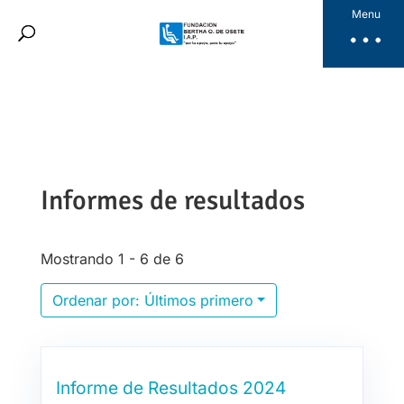
Fundación Bertha
Menu
Productos
Noticias
Galería
Videos
Dona Aquí
Informes de resultados
ES
Mostrando 1 - 6 de 6
Ordenar por: Últimos primero
Informe de Resultados 2024