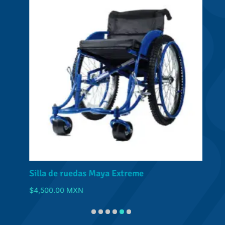
Silla de ruedas Maya Extreme
S
$
4,500.00
MXN
D