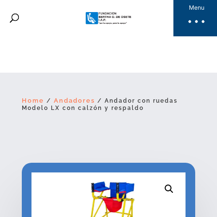
Fundación Bertha
Menu
Productos
Noticias
Galería
Videos
Dona Aquí
Home
Andadores
/
/ Andador con ruedas
Modelo LX con calzón y respaldo
ES