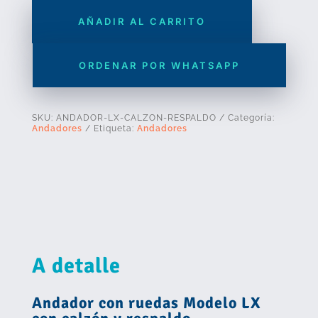
ruedas
AÑADIR AL CARRITO
Modelo
LX
con
ORDENAR POR WHATSAPP
calzón
y
SKU:
ANDADOR-LX-CALZON-RESPALDO
Categoría:
respaldo
Andadores
Etiqueta:
Andadores
cantidad
A detalle
Andador con ruedas Modelo LX