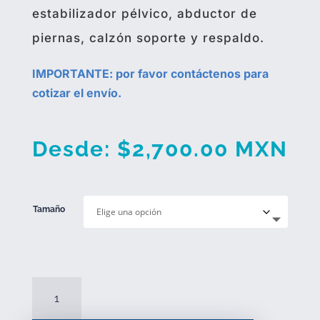
estabilizador pélvico, abductor de
piernas, calzón soporte y respaldo.
IMPORTANTE: por favor contáctenos para
cotizar el envío.
Desde:
$
2,700.00
MXN
Tamaño
Andador
con