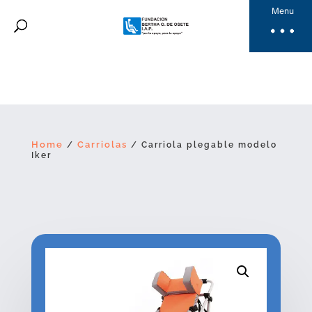
Fundación Bertha
Menu
Productos
Noticias
Galería
Videos
Dona Aquí
Home
Carriolas
/
/ Carriola plegable modelo
Iker
ES