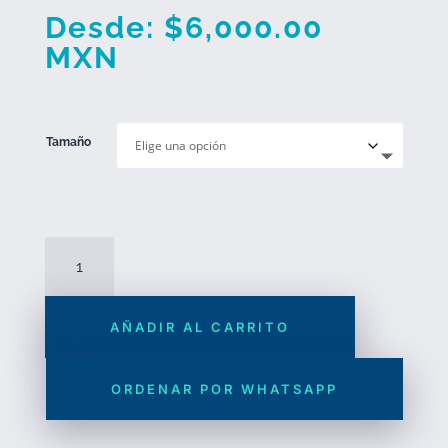
Desde:
$
6,000.00
MXN
Tamaño
Carriola
plegable
modelo
AÑADIR AL CARRITO
Iker
cantidad
ORDENAR POR WHATSAPP