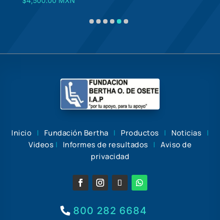
$
4,500.00
MXN
D
Inicio
|
Fundación Bertha
|
Productos
|
Noticias
|
Videos
|
Informes de resultados
|
Aviso de
privacidad
800 282 6684