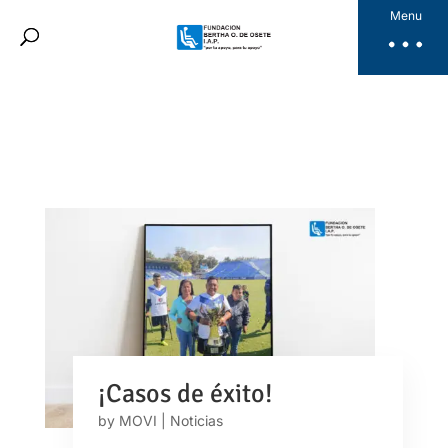
Fundación Bertha
Menu
Productos
Noticias
Galería
Videos
Dona Aquí
ES
¡Casos de éxito!
by
MOVI
|
Noticias