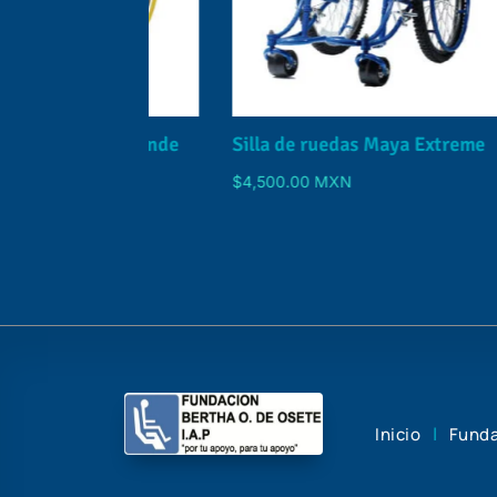
tiva Grande
Silla de ruedas Maya Extreme
Sill
$
4,500.00
MXN
Desd
|
Inicio
Funda