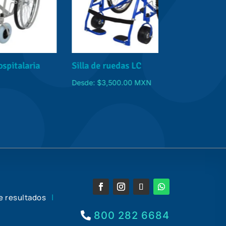
a
Silla de ruedas LC
Silla de rued
reclinable (P
Desde:
$
3,500.00
MXN
Desde:
$
6,550.
|
e resultados
800 282 6684