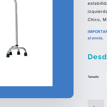
estabili
izquierd
Chico, M
IMPORTANT
el envío.
Desd
Tamaño
Bastón