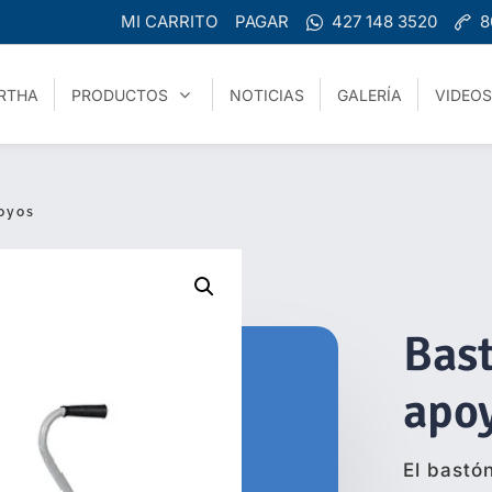
MI CARRITO
PAGAR
427 148 3520
8
RTHA
PRODUCTOS
NOTICIAS
GALERÍA
VIDEOS
oyos
Bast
apo
El bastó