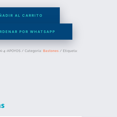
ÑADIR AL CARRITO
RDENAR POR WHATSAPP
N-4-APOYOS
Categoría:
Bastones
Etiqueta:
as