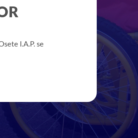
OR
sete I.A.P. se