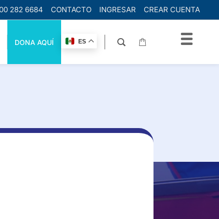
00 282 6684
CONTACTO
INGRESAR
CREAR CUENTA
DONA AQUÍ
ES